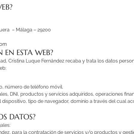
WEB?
equera – Málaga – 29200
com
N EN ESTA WEB?
cidad, Cristina Luque Fernández recaba y trata los datos per
eb:
co, número de teléfono móvil.
es, DNI, productos y servicios adquiridos, operaciones fina
el dispositivo, tipo de navegador, dominio a través del cual ac
OS DATOS?
ales:
ez, para la contratación de servicios y/o productos y gestion