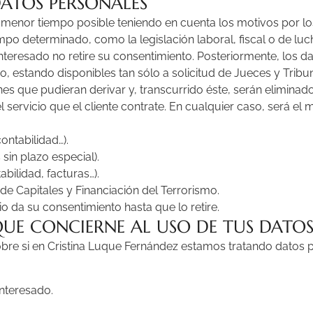
ATOS PERSONALES
 menor tiempo posible teniendo en cuenta los motivos por los
mpo determinado, como la legislación laboral, fiscal o de luc
teresado no retire su consentimiento. Posteriormente, los d
 estando disponibles tan sólo a solicitud de Jueces y Tribuna
s que pudieran derivar y, transcurrido éste, serán eliminado
 servicio que el cliente contrate. En cualquier caso, será e
contabilidad…).
sin plazo especial).
bilidad, facturas…).
de Capitales y Financiación del Terrorismo.
io da su consentimiento hasta que lo retire.
QUE CONCIERNE AL USO DE TUS DATOS
bre si en Cristina Luque Fernández estamos tratando datos p
interesado.