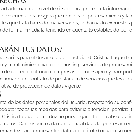
BRECHAS
 adecuadas al nivel de riesgo para proteger la información 
ndo en cuenta los riesgos que conlleva el procesamiento y la 
ales que trata han sido malversados, se han visto expuestos
á de forma inmediata teniendo en cuenta lo establecido por 
CARÁN TUS DATOS?
ecesarias para el desarrollo de la actividad, Cristina Luque
llo y mantenimiento web o de hosting, servicios de procesa
ón de correo electrónico, empresas de mensajería y transport
 firmado un contrato de prestación de servicios que les obli
ativa de protección de datos vigente.
S
o de los datos personales del usuario, respetando su confide
doptar todas las medidas para evitar la alteración, pérdida,
.
Cristina Luque Fernández
no puede garantizar la absoluta ine
terceros. Con respecto a la confidencialidad del procesamien
Fernández
para procesar los datos del cliente (incluido su pe