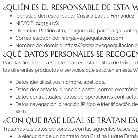
¿QUIÉN ES EL RESPONSABLE DE ESTA 
Identidad del responsable: Cristina Luque Fernández
NIF/CIF: 74915817X
Dirección:
Partido alto, polígono 84, parcela 50, Ant
Correo electrónico: info@lavegaequitacion.com
Nombre del dominio:
https://www.lavegaequitacion.
¿QUÉ DATOS PERSONALES SE RECOGE
Para las finalidades establecidas en esta Política de Priva
los diferentes productos o servicios que soliciten en esta W
Datos identificativos: nombre, apellidos.
Datos de contacto: dirección postal, correo electróni
Datos contractuales: datos de operaciones contractual
Datos navegación: dirección IP, tipo e identificación d
Web.
¿CON QUE BASE LEGAL SE TRATAN ES
Tratamos tus datos personales con las siguientes bases leg
La ejecución de un contrato con Cristina Luque Fernánd